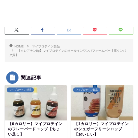
HOME
マイプロテイン製品
【クレアチン5g】マイプロテインのオールインワンパフォームバー【高タンパ
ク質】
関連記事
マイプロテイン製品
マイプロテイン製品
【0カロリー】マイプロテイン
【1カロリー】マイプロテイン
のフレーバードロップ【ちょ
のシュガーフリーシロップ
い足し】
【おいしい】