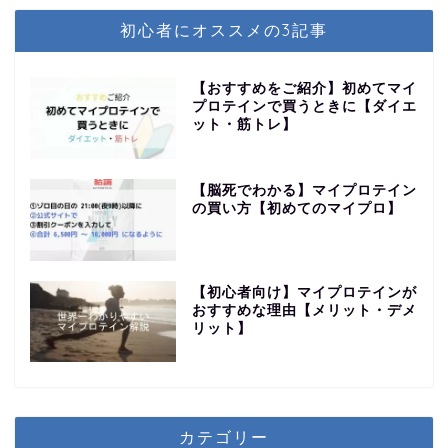
初心者にオススメの3記事
【おすすめをご紹介】初めてマイ
プロテインで買うときに【ダイエ
ット・筋トレ】
【脳死でわかる】マイプロテイン
の買い方【初めてのマイプロ】
【初心者向け】マイプロテインが
おすすめな理由【メリット・デメ
リット】
カテゴリー