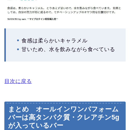
食感は柔らかいキャラメル
甘いため、水を飲みながら食べている
目次に戻る
まとめ オールインワンパフォーム
バーは高タンパク質・クレアチン5g
が入っているバー