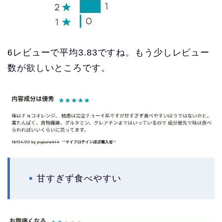
6レビューで平均3.83ですね。もう少しレビュー
数が欲しいところです。
甘すぎず食べやすい