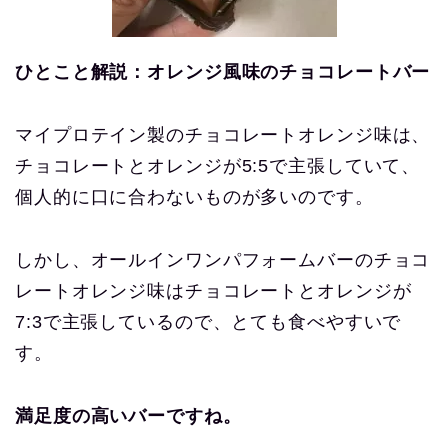
ひとこと解説：オレンジ風味のチョコレートバー
マイプロテイン製のチョコレートオレンジ味は、
チョコレートとオレンジが5:5で主張していて、
個人的に口に合わないものが多いのです。
しかし、オールインワンパフォームバーのチョコ
レートオレンジ味はチョコレートとオレンジが
7:3で主張しているので、とても食べやすいで
す。
満足度の高いバーですね。