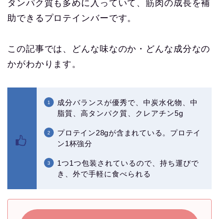
タンパク質も多めに入っていて、筋肉の成長を補
助できるプロテインバーです。
この記事では、どんな味なのか・どんな成分なの
かがわかります。
成分バランスが優秀で、中炭水化物、中
脂質、高タンパク質、クレアチン5g
プロテイン28gが含まれている。プロテイ
ン1杯強分
1つ1つ包装されているので、持ち運びで
き、外で手軽に食べられる