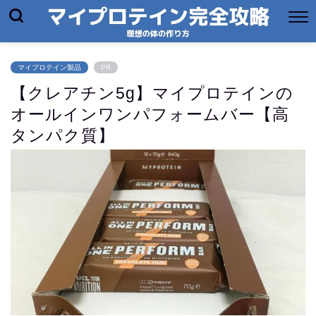
マイプロテイン製品
PR
【クレアチン5g】マイプロテインの
オールインワンパフォームバー【高
タンパク質】