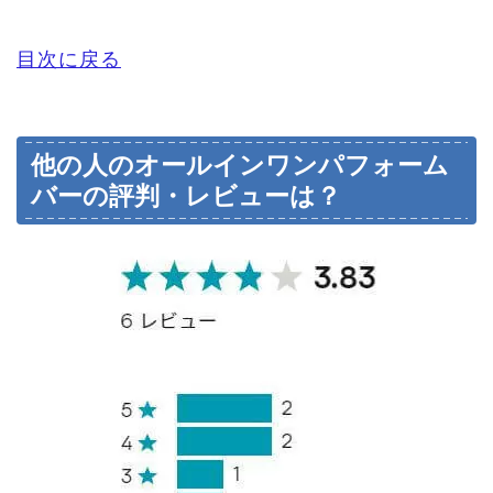
目次に戻る
他の人のオールインワンパフォーム
バーの評判・レビューは？