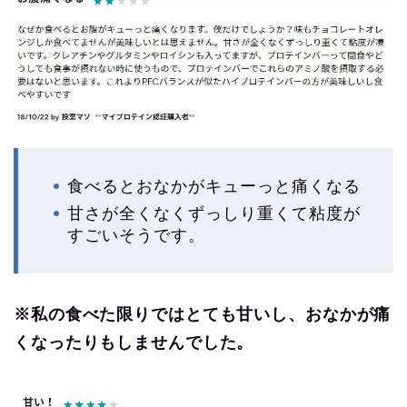
食べるとおなかがキューっと痛くなる
甘さが全くなくずっしり重くて粘度が
すごいそうです。
※私の食べた限りではとても甘いし、おなかが痛
くなったりもしませんでした。