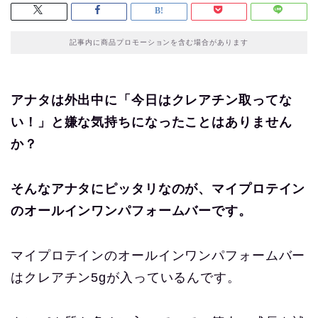
記事内に商品プロモーションを含む場合があります
アナタは外出中に「今日はクレアチン取ってな
い！」と嫌な気持ちになったことはありません
か？
そんなアナタにピッタリなのが、マイプロテイン
のオールインワンパフォームバーです。
マイプロテインのオールインワンパフォームバー
はクレアチン5gが入っているんです。